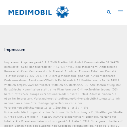
Zum
Inhalt
springen
Suche
Menü
umsch
Impressum
Impressum Angaben gemäß § 5 TMG Medimobil GmbH Cusanusstraße 37 54470
Bernkastel-Kues Handelsregister: HRB-Nr. 44957 Registergericht: Amtsgericht
Bernkastel-Kues Vertreten durch: Manuel Priwitzer Thomas Priwitzer Kontakt
Telefon: 0800 19 222 50 E-Mail: info@medimobil-gmbh.de Aufsichtsbehörde
Kreisverwaltung Bernkastel-Wittlich Fachbereich 21 Kurfürstenstraße 16 54516
Wittlich https://www.bernkastel-wittlich.de/startseite/ EU-Streitschlichtung Die
Europäische Kommission stellt eine Plattform zur Online-Streitbeilegung (OS)
bereit: https://ec.europa.eu/consumers/odr. Unsere E-Mail-Adresse finden Sie
oben im Impressum. Verbraucherstreitbeilegung/Universalschlichtungsstelle Wir
nehmen an einem Streitbeilegungsverfahren vor einer
Verbraucherschlichtungsstelle teil. Zuständig ist 2 / 4 die
Universalschlichtungsstelle des Zentrums für Schlichtung e.V., Straßburger Straße
8, 77694 Kehl am Rhein ( https://www.verbraucher-schlichter.de). Haftung für
Inhalte Als Diensteanbieter sind wir gemäß § 7 Abs.1 TMG für eigene Inhalte auf
diesen Seiten nach den allgemeinen Gesetzen verantwortlich. Nach §§ 8 bis 10